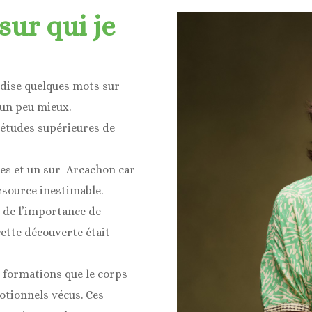
ur qui je
s dise quelques mots sur
 un peu mieux.
es études supérieures de
des et un sur Arcachon car
ssource inestimable.
e de l’importance de
ette découverte était
s formations que le corps
tionnels vécus. Ces