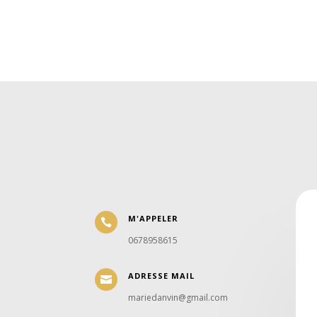
M'APPELER

0678958615
ADRESSE MAIL

mariedanvin@gmail.com