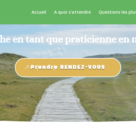
Accueil
A quoi s’attendre
Questions les plu
e en tant que praticienne en 
Prendre RENDEZ-VOUS